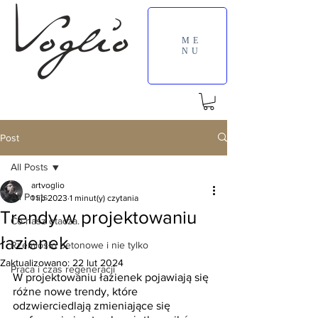
ME
NU
Post
All Posts
artvoglio
All Posts
1 lip 2023
1 minut(y) czytania
Trendy w projektowaniu
Co nasz otacza.
łazienek
Rzemiosło betonowe i nie tylko
Zaktualizowano:
22 lut 2024
Praca i czas regeneracji
W projektowaniu łazienek pojawiają się 
różne nowe trendy, które 
odzwierciedlają zmieniające się 