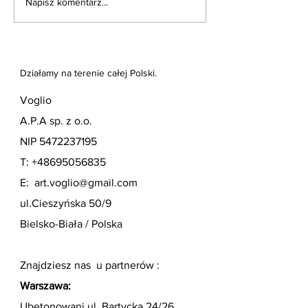
Napisz komentarz...
Trochę technologii -
Dodatki, które t
odpływy umywalkowe
atmosferę: Taje
rodzaje i zastosowanie
dekorowania wnę
Działamy na terenie całej Polski.
Voglio
A.P.A sp. z o.o.
NIP
5472237195
T:
+48695056835
E:
art.voglio@gmail.com
ul.Cieszyńska 50/9
Bielsko-Biała / Polska
Znajdziesz nas u partnerów :
Warszawa:
Ubetonowani ul. Bartycka 24/26