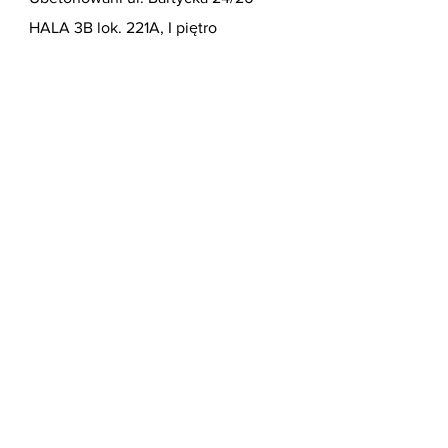
HALA 3B lok. 221A, I piętro
https://ubetonowani.pl/
Niemcy:
Axel Schulz Bäder
Telefon 0911/2176447
Königswarterstrasse 38
90762 Fürth
http://www.schulzbaeder.de/
Nazwisko/imię
Email
Temat