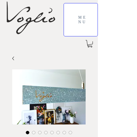
ME
NU