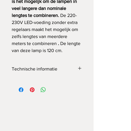
is het mogelijk om de lampen in
veel langere dan nominale
lengtes te combineren.
De 220-
230V LED-voeding zonder extra
regelaars maakt het mogelijk om
zelfs lengtes van meerdere
meters te combineren
.
De lengte
van deze lamp is 120 cm.
Technische informatie
kleur van het licht - natuurlijk wit
lichtsterkte 1400lm per 1 mb
220-230V voeding zonder
stabilisatoren
LED-lichtbron
lengte van snoeren en netsnoeren
125 cm - kan worden
aangepast/afgeknipt tijdens
montage/op de gewenste lengte