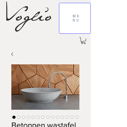
ME
NU
Betonnen wastafel,