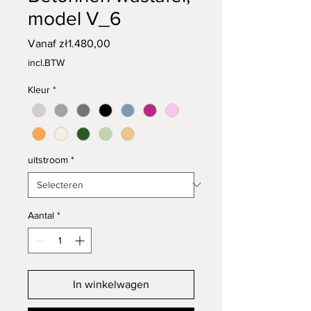
model V_6
Verkoopprijs
Vanaf
zł1.480,00
incl.BTW
Kleur
*
uitstroom
*
Aantal
*
In winkelwagen