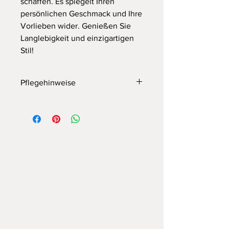
schaffen. Es spiegelt Ihren
persönlichen Geschmack und Ihre
Vorlieben wider. Genießen Sie
Langlebigkeit und einzigartigen
Stil!
Pflegehinweise
Im Folgenden finden Sie einige Tipps
zur Pflege Ihres Betonbeckens:
Vermeiden Sie die Verwendung
starker Chemikalien wie Bleichmittel
oder Lösungsmittel, da diese die
Oberfläche des Beckens beschädigen
können. Vermeiden Sie alle Arten von
Scheuermitteln oder kratzenden,
rauen Materialien.
Reinigen Sie Ihr Waschbecken
regelmäßig mit einem milden
Reinigungsmittel und einem weichen