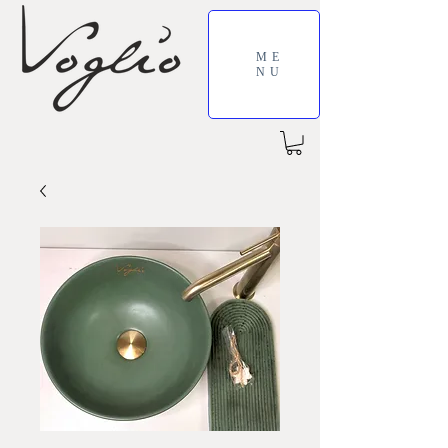
ME
NU