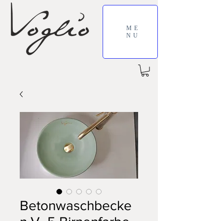
ME
NU
Betonwaschbecke