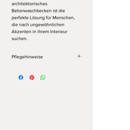
architektonisches
Betonwaschbecken ist die
perfekte Lösung für Menschen,
die nach ungewöhnlichen
Akzenten in ihrem Interieur
suchen.
Pflegehinweise
Damit Ihre Betonwaschbecken in
einwandfreiem Zustand bleibt,
empfehlen wir Ihnen, die folgenden
Anweisungen zur Pflege zu befolgen:
Reinigen Sie das Waschbecken
regelmäßig mit einem milden
Reinigungsmittel und einem weichen
Tuch. Vermeiden Sie scharfe
Reinigungsmittel und scheuernde
Schwämme, da diese die Oberfläche