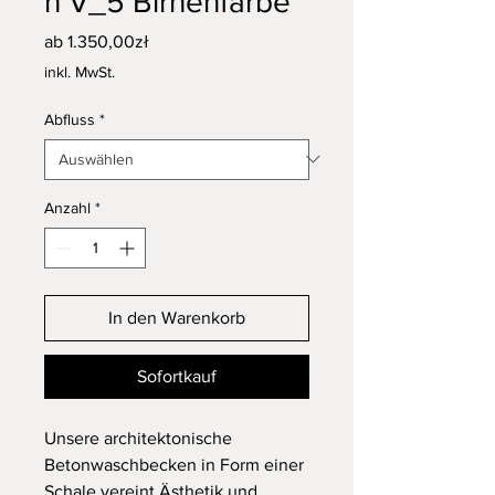
n V_5 Birnenfarbe
Sale-
ab
1.350,00zł
Preis
inkl. MwSt.
Abfluss
*
Anzahl
*
In den Warenkorb
Sofortkauf
Unsere architektonische
Betonwaschbecken in Form einer
Schale vereint Ästhetik und