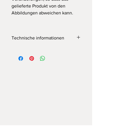
gelieferte Produkt von den
Abbildungen abweichen kann.
Technische informationen
Lichtfarbe natürliches Weiß
Helligkeit 1400lm pro 1 mb
220-230V Stromversorgung ohne
Stabilisatoren
LED-Lichtquelle
Länge der Kabel und des
Netzkabels 125 cm - kann bei der
Montage auf die gewünschte
Länge angepasst/gekürzt werden
Produktgewicht Lampe 150 - 6 kg,
Lampe 120 - 5 kg, Lampe 80 - 4 kg
Abmessungen 120 cm /6cm/4cm