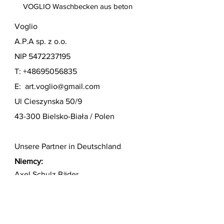
VOGLIO Waschbecken aus beton
Voglio
A.P.A sp. z o.o.
NIP
5472237195
T:
+48695056835
E:
art.voglio@gmail.com
Ul Cieszynska 50/9
43-300 Bielsko-Biała / Polen
Unsere Partner in Deutschland
Niemcy:
Axel Schulz Bäder
Telefon 0911/2176447
Königswarterstrasse 38
90762 Fürth
http://www.schulzbaeder.de/