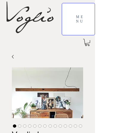
ME
NU