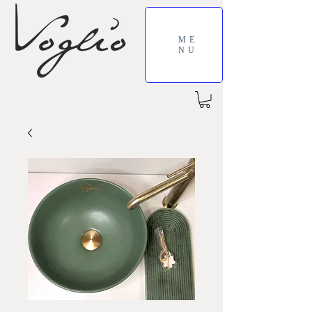
ME
NU