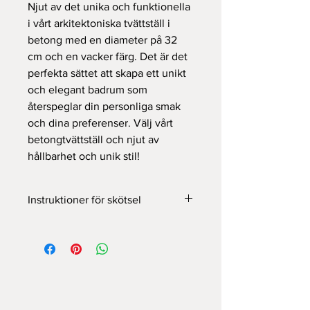
Njut av det unika och funktionella
i vårt arkitektoniska tvättställ i
betong med en diameter på 32
cm och en vacker färg. Det är det
perfekta sättet att skapa ett unikt
och elegant badrum som
återspeglar din personliga smak
och dina preferenser. Välj vårt
betongtvättställ och njut av
hållbarhet och unik stil!
Instruktioner för skötsel
Här är några tips för att ta hand om din
betongbassäng:
Undvik att använda starka kemikalier
som blekmedel eller lösningsmedel,
eftersom de kan skada ytan på