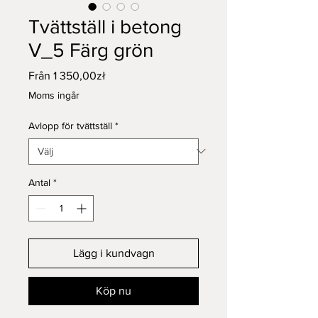
Tvättställ i betong
V_5 Färg grön
Reapris
Från
1 350,00zł
Moms ingår
Avlopp för tvättställ
*
Antal
*
Lägg i kundvagn
Köp nu