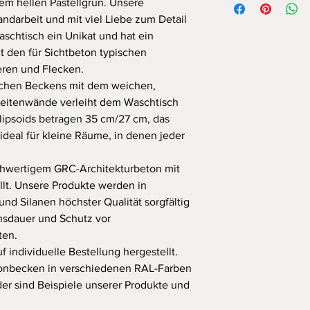
nem hellen Pastellgrün. Unsere
ausgewählt, um eine
darbeit und mit viel Liebe zum Detail
Witterungseinflüsse z
Waschtisch ein Unikat und hat ein
beachten, dass die Im
t den für Sichtbeton typischen
nicht gegen alle mög
die Elemente ausgese
eren und Flecken.
Haltbarkeitsdauer va
ischen Beckens mit dem weichen,
Datenblättern bietet 
 Seitenwände verleiht dem Waschtisch
Schutz gegen alle Fa
lipsoids betragen 35 cm/27 cm, das
Zeitraum, und es ist 
 ideal für kleine Räume, in denen jeder
der Oberfläche des E
Verwendung von ätze
hwertigem GRC-Architekturbeton mit
Reinigungsmitteln wie
Bleichmitteln, Aceton
llt. Unsere Produkte werden in
Säuren, Laugen und a
nd Silanen höchster Qualität sorgfältig
Mitteln sowie von Sch
nsdauer und Schutz vor
Oberflächen müssen 
ten.
damit die Lackschicht
 individuelle Bestellung hergestellt.
Kratzern, Abplatzung
etonbecken in verschiedenen RAL-Farben
Zusätzliche Konservie
der sind Beispiele unserer Produkte und
Hartwachse - Moeller
Häufigkeit - symptoma