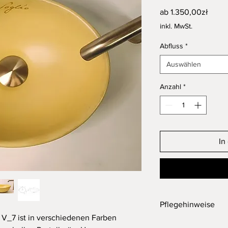
Sale-
ab
1.350,00zł
Preis
inkl. MwSt.
Abfluss
*
Auswählen
Anzahl
*
In
Pflegehinweise
V_7 ist in verschiedenen Farben
Die verwendeten Impr