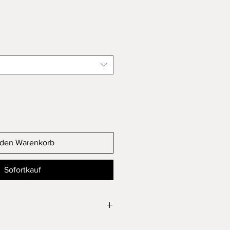
 den Warenkorb
Sofortkauf
ägniermittel wurden sorgfältig