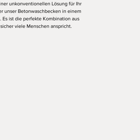
oder mindestens 1 ma
ner unkonventionellen Lösung für Ihr
Tägliche Verschmutzu
her unser Betonwaschbecken in einem
Tuch und Wasser mit 
. Es ist die perfekte Kombination aus
entfernt werden.
 sicher viele Menschen anspricht.
In der Praxis bedeut
sofort entfernt werde
Fleckenbildung steigt
des Reinigungsmittels