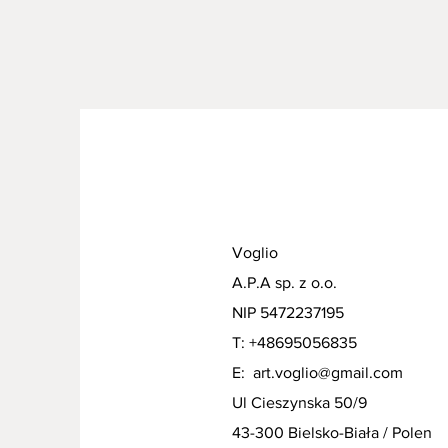
Voglio
A.P.A sp. z o.o.
NIP 5472237195
T: +48695056835
E:
art.voglio@gmail.com
Ul Cieszynska 50/9
43-300 Bielsko-Biała / Polen