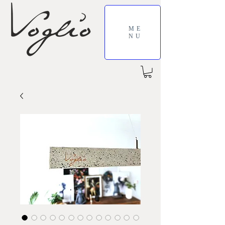
ME
NU