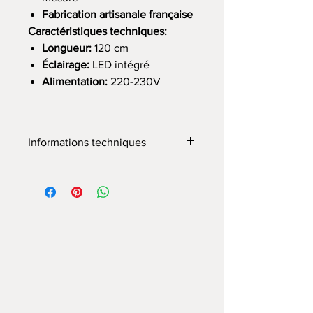
Fabrication artisanale française
Caractéristiques techniques:
Longueur:
120 cm
Éclairage:
LED intégré
Alimentation:
220-230V
Informations techniques
couleur de la lumière blanc naturel
luminosité 1400lm par 1 mb
Alimentation 220-230V sans
stabilisateurs
source lumineuse LED
longueur des cordons et des
cordons d'alimentation 125 cm -
peut être ajustée/coupée pendant
le montage/à la longueur souhaitée
poids du produit lampe 150 - 6 kg,