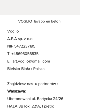
lampe 120 - 5 kg, lampe 80 - 4 kg
dimensions 150 cm/6cm/4cm
VOGLIO lavabo en beton
Voglio
A.P.A sp. z o.o.
NIP
5472237195
T:
+48695056835
E:
art.voglio@gmail.com
Bielsko-Biała / Polska
Znajdziesz nas u partnerów :
Warszawa:
Ubetonowani ul. Bartycka 24/26
HALA 3B lok. 221A, I piętro